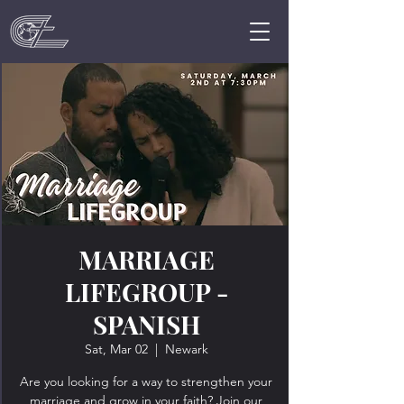
MARRIAGE
LIFEGROUP -
SPANISH
Sat, Mar 02
  |  
Newark
Are you looking for a way to strengthen your
marriage and grow in your faith? Join our