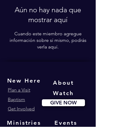
Aún no hay nada que
mostrar aquí
Cuando este miembro agregue
información sobre sí mismo, podrás
verla aquí.
New Here
About
Plan a Visit
Watch
Baptism
GIVE NOW
Get Involved
Ministries
Events
Youth180
Upcoming Events