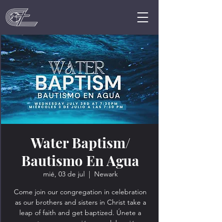
Water Baptism/
Bautismo En Agua
mié, 03 de jul
  |  
Newark
Come join our congregation in celebration
as our brothers and sisters in Christ take a
leap of faith and get baptized. Únete a