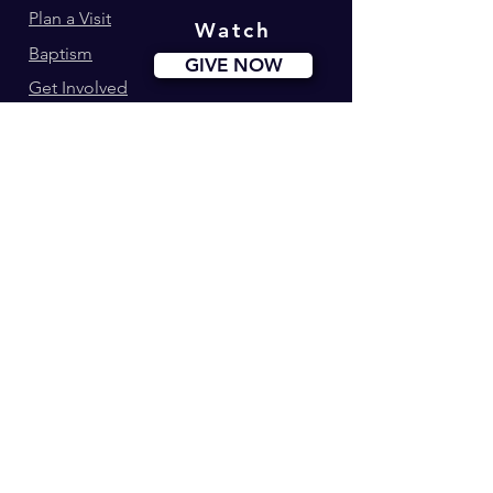
Plan a Visit
Watch
Baptism
GIVE NOW
Get Involved
Ministries
Events
Youth180
Upcoming Events
Calvary Kids
Marriage Lifegroup
Worship Ministry
Dance Ministry
Address: 34-42 Longworth St. Newark, NJ
Phone:
(973) 274-0995