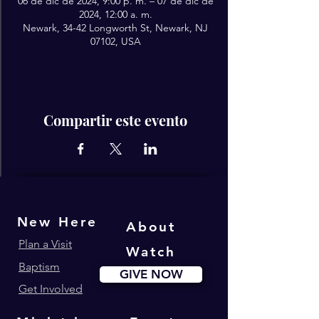
06 de dic de 2024, 9:00 p. m. – 07 de dic de
2024, 12:00 a. m.
Newark, 34-42 Longworth St, Newark, NJ
07102, USA
Compartir este evento
New Here
About
Plan a Visit
Watch
Baptism
GIVE NOW
Get Involved