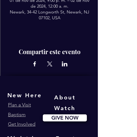
01 de nov de 2024, 9:00 p. m. – 02 de nov
de 2024, 12:00 a. m.
Newark, 34-42 Longworth St, Newark, NJ
07102, USA
Compartir este evento
New Here
About
Plan a Visit
Watch
Baptism
GIVE NOW
Get Involved