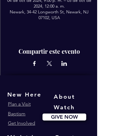
04 de oct de 2024, 9:00 p. m. – 05 de oct de
2024, 12:00 a. m.
Newark, 34-42 Longworth St, Newark, NJ
07102, USA
Compartir este evento
New Here
About
Plan a Visit
Watch
Baptism
GIVE NOW
Get Involved