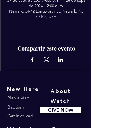
27 de sept de 2024, 9:00 p. m. – 28 de sept
de 2024, 12:00 a. m.
Newark, 34-42 Longworth St, Newark, NJ
07102, USA
Compartir este evento
New Here
About
Plan a Visit
Watch
Baptism
GIVE NOW
Get Involved