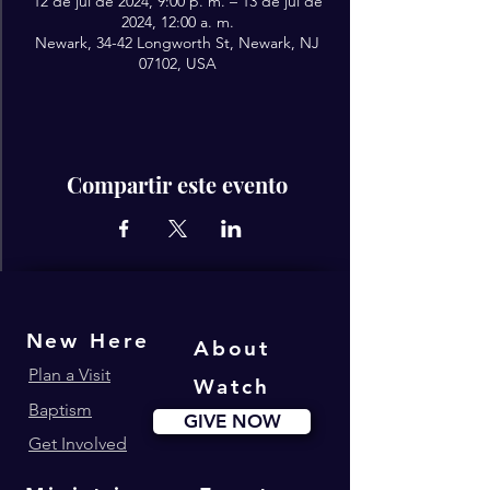
12 de jul de 2024, 9:00 p. m. – 13 de jul de
2024, 12:00 a. m.
Newark, 34-42 Longworth St, Newark, NJ
07102, USA
Compartir este evento
New Here
About
Plan a Visit
Watch
Baptism
GIVE NOW
Get Involved