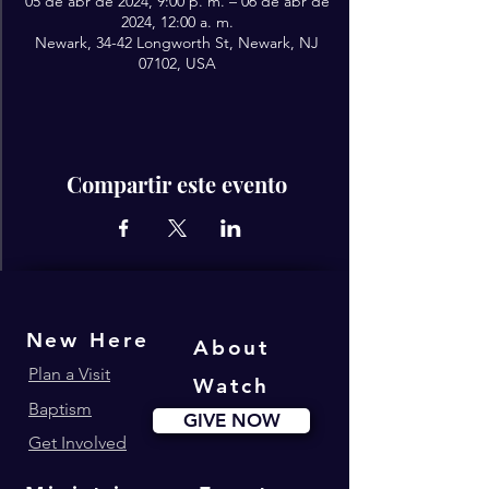
05 de abr de 2024, 9:00 p. m. – 06 de abr de
2024, 12:00 a. m.
Newark, 34-42 Longworth St, Newark, NJ
07102, USA
Compartir este evento
New Here
About
Plan a Visit
Watch
Baptism
GIVE NOW
Get Involved