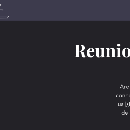
Reunio
Are
conne
us |¿
de 