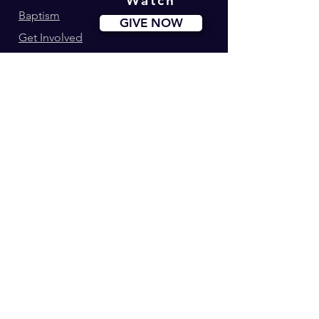
Watch
Baptism
GIVE NOW
Get Involved
Ministries
Events
Youth180
Upcoming Events
Calvary Kids
Marriage Lifegroup
Worship Ministry
Dance Ministry
Address: 34-42 Longworth St. Newark, NJ
Phone:
(973) 274-0995
© 2035 por Centro Cristiano Calvario.
Desarrollado y asegurado por
wix